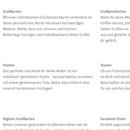
Grußkarten
Grußpostkarten
Mit einer individuellen Glückwunschkarte verbindest du
Wenn du deine Mut
deine persönlichen Worte mit einem hochwertigen
treffen kannst, bi
Medium. Wähle dazu aus unseren zahlreichen
lieben Grüßen an. 
Muttertags-Vorlagen und individualisiere deine Grüße!
aus und gestalte 
dir gefällt.
Puzzles
Tassen
Das perfekte Geschenk für deine Mutter ist ein
Ob am Frühstücksti
individuell gestaltetes Puzzle - beispielsweise versehen
im Blick und damit
mit einem gemeinsamen Foto. Nutze dazu einfach eine
Botschaften an dei
unserer kostenlosen Vorlagen!
für ein solches G
Digitale Grußkarten
Facebook-Posts
Neben unseren gedruckten Grußkarten bieten wir dir
Perfekt zugeschnit