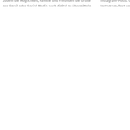
zudem die Möglichkeit, Familie und Freunden die Grüße
Instagram-Posts. G
per Email oder Social Media auch digital zu übermitteln.
Instagram-Post und
Gestalte dazu einfach online digitale Grußkarten!
Freunden und Fol
MIT B
Ve
Mit h
exklus
dein
schöner
Aus
TOPSELLER DIGITAL
TOPSELLER HAP