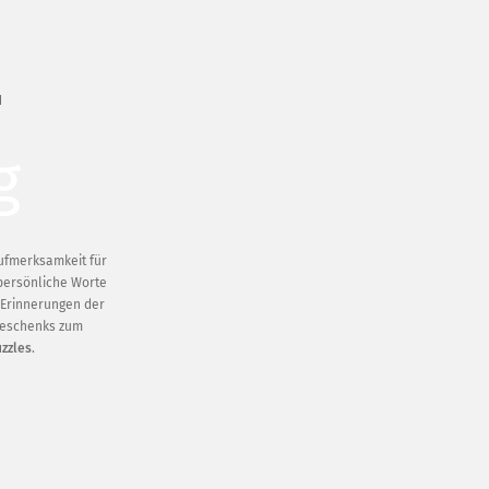
N
g
Aufmerksamkeit für
persönliche Worte
 Erinnerungen der
Geschenks zum
zzles
.