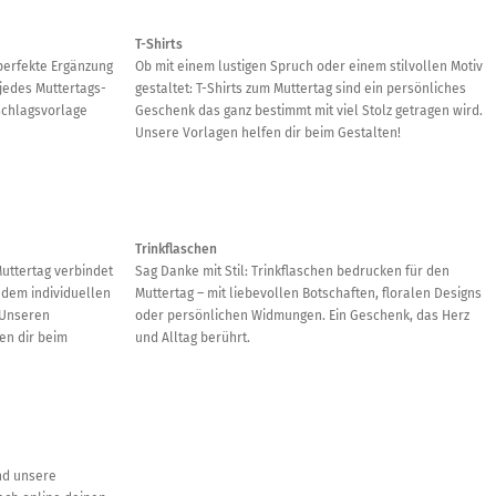
T-Shirts
 perfekte Ergänzung
Ob mit einem lustigen Spruch oder einem stilvollen Motiv
jedes Muttertags-
gestaltet: T-Shirts zum Muttertag sind ein persönliches
schlagsvorlage
Geschenk das ganz bestimmt mit viel Stolz getragen wird.
Unsere Vorlagen helfen dir beim Gestalten!
Trinkflaschen
Muttertag verbindet
Sag Danke mit Stil: Trinkflaschen bedrucken für den
 dem individuellen
Muttertag – mit liebevollen Botschaften, floralen Designs
 Unseren
oder persönlichen Widmungen. Ein Geschenk, das Herz
en dir beim
und Alltag berührt.
ind unsere