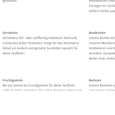
gestalten!
individuellen Unte
Vorlagen zur Verfü
einfach online an
Servietten
Banderolen
Servietten, teil- oder vollflächig individuell bedruckt,
Unsere Banderolen
schmücken jedes Festessen. Sorge für das besondere
unseren Menükarte
Detail am Gedeck und gestalte Servietten speziell für
kombinieren und d
deine Tauffeier!
veredeln. Gestalt
deiner Feier einf
Fruchtgummis
Bonbons
Bei uns kannst du Fruchtgummis für deine Tauffeier
Unsere Bonbons ei
einfach online gestalten. Die süßen Bärchen eignen sich
und unsere Schoko
wie unsere Bonbons und unsere Schokolade ideal als
einer Tauffeier od
kleines Gastgeschenk oder süßer Snack.
Wochen hinaus an
individuelle Bonbo