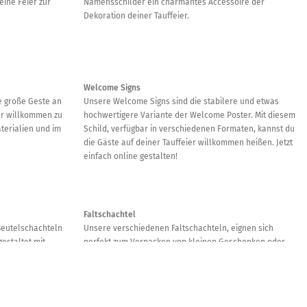
eine Feier zur
Namensschilder ein charmantes Accessoire der
Dekoration deiner Tauffeier.
Welcome Signs
e große Geste an
Unsere Welcome Signs sind die stabilere und etwas
ier willkommen zu
hochwertigere Variante der Welcome Poster. Mit diesem
terialien und im
Schild, verfügbar in verschiedenen Formaten, kannst du
die Gäste auf deiner Tauffeier willkommen heißen. Jetzt
einfach online gestalten!
Faltschachtel
Beutelschachteln
Unsere verschiedenen Faltschachteln, eignen sich
gestaltet mit
perfekt zum Verpacken von kleinen Geschenken oder
enk so einen
Produkten. Gestalte bei uns Schachteln ganz einfach
. Einfach online
oder nutze eine unserer Vorlagen.