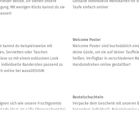
rsetzer besitzt. Dir stehen unsere
Gestalte individuelle Menükarten für d
gung. Mit wenigen Klicks kannst du sie
Taufe einfach online!
passen!
Welcome Poster
 kannst du beispielsweise mit
Welcome Poster sind buchstäblich ein
n, Servietten oder Taschen
deine Gäste, um sie auf deiner Tauffe
iese so mit einem exklusiven Look
heißen. Verfügbar in verschiedenen Ma
e individuelle Banderolen passend zu
Handumdrehen online gestaltbar!
ach online bei wavaDESIGN!
Beutelschachteln
gnen sich wie unsere Fruchtgummis
Verpacke dein Geschenk mit unseren 
lade ideal als süße Überraschung bei
besonders individuell. Beispielsweise 
er erinnern deine Gäste noch über
eigenen Fotos, hinterlässt dein Gesch
 den gemeinsamen Tag. Gestalte
bleibenden Eindruck beim Beschenkten
ns jetzt einfach online!
bei uns gestalten!