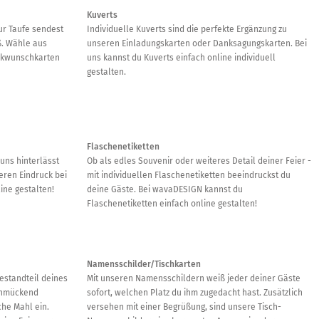
Kuverts
ur Taufe sendest
Individuelle Kuverts sind die perfekte Ergänzung zu
ß. Wähle aus
unseren Einladungskarten oder Danksagungskarten. Bei
ückwunschkarten
uns kannst du Kuverts einfach online individuell
gestalten.
Flaschenetiketten
uns hinterlässt
Ob als edles Souvenir oder weiteres Detail deiner Feier -
eren Eindruck bei
mit individuellen Flaschenetiketten beeindruckst du
ine gestalten!
deine Gäste. Bei wavaDESIGN kannst du
Flaschenetiketten einfach online gestalten!
Namensschilder/Tischkarten
estandteil deines
Mit unseren Namensschildern weiß jeder deiner Gäste
schmückend
sofort, welchen Platz du ihm zugedacht hast. Zusätzlich
che Mahl ein.
versehen mit einer Begrüßung, sind unsere Tisch-