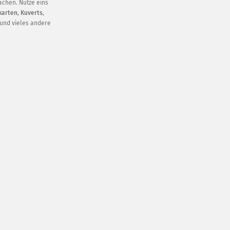
achen. Nutze eins
karten
,
Kuverts
,
und vieles andere