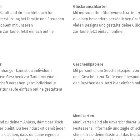
en
Glückwunschkarten
tauft und ihr möchtet euch für
Mit individuellen Glückwunschkarten z
erstützung bei Familie und Freunden
du einen besonders persönlichen Gru
roblem mit unseren
vielen Designs und gestalte deine Gl
zur Taufe. Jetzt einfach online
zur Taufe jetzt einfach online!
r
Geschenkpapiere
hänger kannst du individuell
Mit persönlichem Geschenkpapier von 
ein Geschenk zur Taufe mit einer
dein Geschenk zur Taufe einen besond
haft versehen. Jetzt individuelle
den Beschenkten. Jetzt hier einfach onl
zur Taufe einfach online gestalten!
Menükarten
nd zu deinem Anlass, damit der Tisch
Menükarten sind ein unverzichtbarer B
r bleibt. Du beeindurckst damit jeden
Festessens: informativ und zugleich 
 sie sehen, dass du deine eigenen
stimmen sie deine Gäste auf das festli