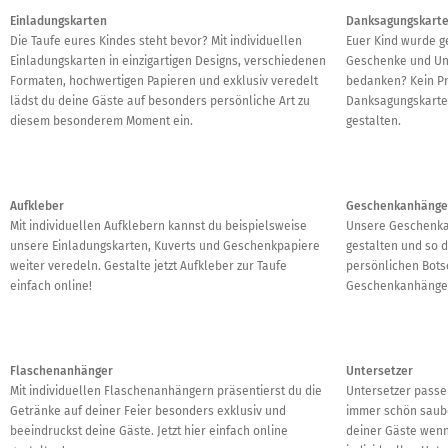
Einladungskarten
Danksagungskart
Die Taufe eures Kindes steht bevor? Mit individuellen
Euer Kind wurde ge
Einladungskarten in einzigartigen Designs, verschiedenen
Geschenke und Unt
Formaten, hochwertigen Papieren und exklusiv veredelt
bedanken? Kein P
lädst du deine Gäste auf besonders persönliche Art zu
Danksagungskarten 
diesem besonderem Moment ein.
gestalten.
Aufkleber
Geschenkanhänge
Mit individuellen Aufklebern kannst du beispielsweise
Unsere Geschenkan
unsere Einladungskarten, Kuverts und Geschenkpapiere
gestalten und so d
weiter veredeln. Gestalte jetzt Aufkleber zur Taufe
persönlichen Botsc
einfach online!
Geschenkanhänger 
Flaschenanhänger
Untersetzer
Mit individuellen Flaschenanhängern präsentierst du die
Untersetzer passe
Getränke auf deiner Feier besonders exklusiv und
immer schön saube
beeindruckst deine Gäste. Jetzt hier einfach online
deiner Gäste wenn