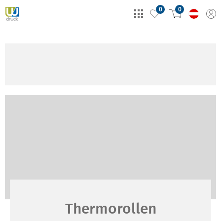
0
0
Thermorollen