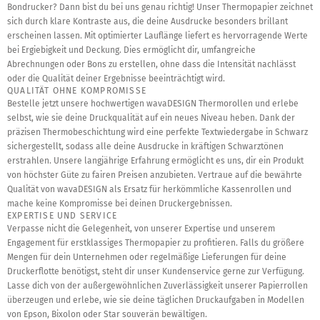
Bondrucker? Dann bist du bei uns genau richtig! Unser Thermopapier zeichnet
sich durch klare Kontraste aus, die deine Ausdrucke besonders brillant
erscheinen lassen. Mit optimierter Lauflänge liefert es hervorragende Werte
bei Ergiebigkeit und Deckung. Dies ermöglicht dir, umfangreiche
Abrechnungen oder Bons zu erstellen, ohne dass die Intensität nachlässt
oder die Qualität deiner Ergebnisse beeinträchtigt wird.
QUALITÄT OHNE KOMPROMISSE
Bestelle jetzt unsere hochwertigen wavaDESIGN Thermorollen und erlebe
selbst, wie sie deine Druckqualität auf ein neues Niveau heben. Dank der
präzisen Thermobeschichtung wird eine perfekte Textwiedergabe in Schwarz
sichergestellt, sodass alle deine Ausdrucke in kräftigen Schwarztönen
erstrahlen. Unsere langjährige Erfahrung ermöglicht es uns, dir ein Produkt
von höchster Güte zu fairen Preisen anzubieten. Vertraue auf die bewährte
Qualität von wavaDESIGN als Ersatz für herkömmliche Kassenrollen und
mache keine Kompromisse bei deinen Druckergebnissen.
EXPERTISE UND SERVICE
Verpasse nicht die Gelegenheit, von unserer Expertise und unserem
Engagement für erstklassiges Thermopapier zu profitieren. Falls du größere
Mengen für dein Unternehmen oder regelmäßige Lieferungen für deine
Druckerflotte benötigst, steht dir unser Kundenservice gerne zur Verfügung.
Lasse dich von der außergewöhnlichen Zuverlässigkeit unserer Papierrollen
überzeugen und erlebe, wie sie deine täglichen Druckaufgaben in Modellen
von Epson, Bixolon oder Star souverän bewältigen.