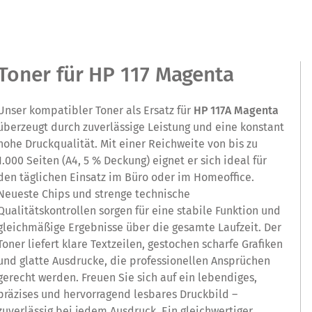
Toner für HP 117 Magenta
Unser kompatibler Toner als Ersatz für
HP 117A Magenta
überzeugt durch zuverlässige Leistung und eine konstant
hohe Druckqualität. Mit einer Reichweite von bis zu
1.000 Seiten (A4, 5 % Deckung) eignet er sich ideal für
den täglichen Einsatz im Büro oder im Homeoffice.
Neueste Chips und strenge technische
Qualitätskontrollen sorgen für eine stabile Funktion und
gleichmäßige Ergebnisse über die gesamte Laufzeit. Der
Toner liefert klare Textzeilen, gestochen scharfe Grafiken
und glatte Ausdrucke, die professionellen Ansprüchen
gerecht werden. Freuen Sie sich auf ein lebendiges,
präzises und hervorragend lesbares Druckbild –
zuverlässig bei jedem Ausdruck. Ein gleichwertiger