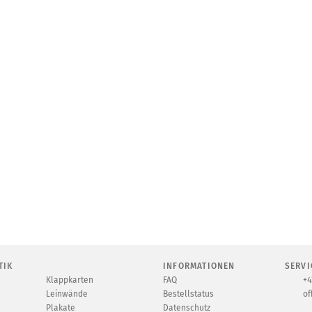
TIK
INFORMATIONEN
SERVI
Klappkarten
FAQ
+4
Leinwände
Bestellstatus
of
Plakate
Datenschutz