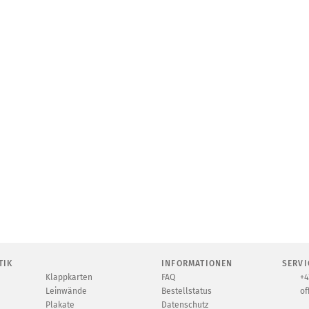
TIK
INFORMATIONEN
SERVI
Klappkarten
FAQ
+4
Leinwände
Bestellstatus
of
Plakate
Datenschutz