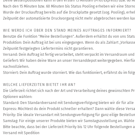
Deine Bestellpositionen kann in den ersten 15 Minuten (Prio/Express) bzw. 60 M
Nach den 15 Minuten bzw. 60 Minuten bis Status Pooling erheben wir eine Storn
Wurde der Druckauftrag bereits auf die Druckplatte gesetzt (sog. Pooling), er
Zeitpunkt der automatisierte Druckvorgang nicht mehr abgebrochen werden ka
WIE WERDE ICH ÜBER DEN STAND MEINES AUFTRAGES INFORMIERT?
Benutze die Funktion "Meine Bestellungen". Außerdem erhältst du von uns Status
Produktion: Dein Auftrag ist bei uns eingegangen. Wenn du als Zahlart „Vorkass
Zeitpunkt festgelegten Liefertermins nicht garantieren.
Versand: Dein Auftrag ist fertig verarbeitet, steht verpackt im Versandraum u
Geliefert: Wir haben deine Ware an unser Versanddepot weitergegeben. Hier
nachvollziehen.
Storniert: Dein Auftrag wurde storniert. Wie das funktioniert, erfährst du im fol
WELCHE LIEFERZEITEN BIETET IHR AN?
Die Lieferzeit richtet sich nach der Art und Verarbeitung deines gewünschten 
Optionen wählen:
Standard: Den Standardversand mit Sendungsverfolgung bieten wir dir für alle
Express: Möchtest du dein Produkt schneller erhalten? Dann wähle diese Versa
Priority: Die ideale Versandart mit Sendungsverfolgung für ganz eilige Bestellu
Samstag: Für einige unserer Produkte bieten wir Samstagszustellung an. Wähle
Bitte beachte, dass bei der Lieferzeit Priority bis 12 Uhr folgende Bestellunge
Versand mit Spedition