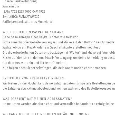
Unsere Bankverbindung:
Wavamedia
IBAN: AT22 3293 9000 0471 7922
Swift (BIC): RLNWATWW939
Raiffeisenbank Mittleres Mostviertel
WIE LEGE ICH EIN PAYPAL-KONTO AN?
Gehe beim Anlegen eines PayPal-Kontos wie folgt vor:
Öffne zunächst die Website von PayPal und klicke auf den Button "Neu Anmelde
Wähle, ob du ein Privat- oder ein Geschäftskonto erstellen möchtest.
Gib die erforderlichen Daten ein, bestätige mit "Weiter" und klicke auf "Anmeld
Klicke auf den Link in deinem E-Mail-Posteingang, um deine Anmeldung zu bestä
Gib dein Passwort ein und klicke auf "Weiter".
Nun folgen noch Sicherheitsfragen, die dein Konto noch sicherer machen.
SPEICHERN VON KREDITKARTENDATEN.
Wir bieten dir die Möglichkeit, deine Zahlungsdaten für spätere Bestellungen p
die Zahlungsabwicklung abgelegt und können während des Bestellprozesses nu
WAS PASSIERT MIT MEINEN ADRESSDATEN?
Deine Daten werden absolut sicher und vertraulich behandelt. Es erfolgt keine
WO KANN ICH DIE DATENSCHUTZERKLÄRUNG FINDEN?