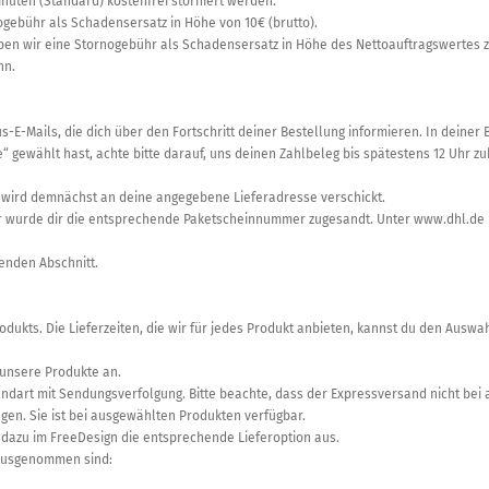
inuten (Standard) kostenfrei storniert werden.
ogebühr als Schadensersatz in Höhe von 10€ (brutto).
heben wir eine Stornogebühr als Schadensersatz in Höhe des Nettoauftragswertes z
nn.
-E-Mails, die dich über den Fortschritt deiner Bestellung informieren. In deiner 
e“ gewählt hast, achte bitte darauf, uns deinen Zahlbeleg bis spätestens 12 Uhr 
nd wird demnächst an deine angegebene Lieferadresse verschickt.
für wurde dir die entsprechende Paketscheinnummer zugesandt. Unter www.dhl.d
genden Abschnitt.
Produkts. Die Lieferzeiten, die wir für jedes Produkt anbieten, kannst du den Au
 unsere Produkte an.
ndart mit Sendungsverfolgung. Bitte beachte, dass der Expressversand nicht bei 
ngen. Sie ist bei ausgewählten Produkten verfügbar.
 dazu im FreeDesign die entsprechende Lieferoption aus.
n ausgenommen sind: