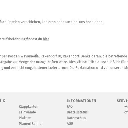
fach Dateien verschieben, kopieren oder auch bei uns hochladen.
derrufsbelehrung findest du
hier
.
r per Post an Wavamedia, Raxendorf 10, Raxendorf. Denke daran, die betreffende
Angabe zur Menge der mangelhaften Ware. Dies gilt natürlich ausschließlich für d
ung und ein nicht eingehaltener Liefertermin. Die Reklamation wird von unseren Mit
TIK
INFORMATIONEN
SERVI
Klappkarten
FAQ
+4
Leinwände
Bestellstatus
of
Plakate
Datenschutz
Planen|Banner
AGB
ien oder Verpackungen in Ihrem Lieferland.