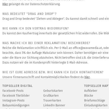
Hier
gelangst du zur Datenschutzerklärung.
WAS BEDEUTET "DRAG AND DROP"?
Drag and Drop bedeutet "Ziehen und Ablegen". Du kannst damit schnell und ein
WIE KANN ICH DEN VERTRAG WIDERRUFEN?
Du kannst den Kaufvertrag innerhalb der gesetzlichen Frist widerrufen. Die Wi
WAS MACHE ICH BEI EINER REKLAMATION/ BESCHWERDE?
Reiche die Reklamation schriftlich ein. Per E-Mail an
office@wavamedia.at
, ode
beachte, dass 5% der Auflage Makulatur sein können. Daher benötigen wir eine 
oder die Ware zur Sichtung abzuholen. Nicht betroffen sind z.B. die Unterliefer
Dazu nutzen wir die im Kundenprofil hinterlegte E-Mail-Adresse.
WIE IST EURE ADRESSE BZW. WIE KANN ICH EUCH KONTAKTIEREN?
Unsere Firmenanschrift und Kontaktmöglichkeiten findest du
hier
.
TOPSELLER DIGITAL
TOPSELLER HAP
ICH HABE EINE FRAGE, WAS KANN ICH TUN?
Facebook-Posts
Geburtskarten
Aufkleber
Schreibe uns eine E-Mail
office@wavamedia.at
, gern helfen wir dir weiter.
Facebook Titelbilder
Grußkarten
Blöcke
Instagram-Posts
Trauerkarten
Briefumschläge
WAS IST BEIM RECYCLING ZU BEACHTEN?
Babyankündigungen
LinkedIn Banner
Einladungskarten
Bitte beachten Sie die aktuelle Kennzeichnungspflicht für recycelbare Material