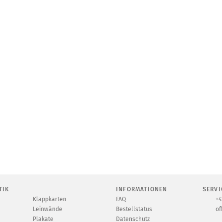
TIK
INFORMATIONEN
SERVI
Klappkarten
FAQ
+4
Leinwände
Bestellstatus
of
Plakate
Datenschutz