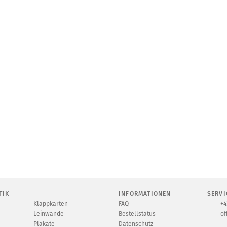
TIK
INFORMATIONEN
SERVI
Klappkarten
FAQ
+4
Leinwände
Bestellstatus
of
Plakate
Datenschutz