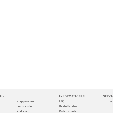
TIK
INFORMATIONEN
SERVI
Klappkarten
FAQ
+4
Leinwände
Bestellstatus
of
Plakate
Datenschutz