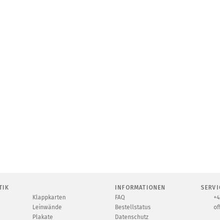
TIK
INFORMATIONEN
SERVI
Klappkarten
FAQ
+4
Leinwände
Bestellstatus
of
Plakate
Datenschutz