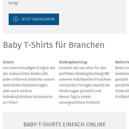
fertig!
JETZT HOCHLADEN
Baby T-Shirts für Branchen
Geburt
Kindergeburtstag
Muttert
Von einem freudigen Ereignis wie
Gestalte bei uns alles für den
Nutze un
der Geburt eines Kindes will
perfekten Kindergeburtstag! Mit
kostenlo
jeder erfahren! Entdecke unsere
unseren individuellen Produkten
gestalte
zahlreichen Kartenvorlagen,
und bunten Vorlagen machst du
persönl
aber auch weitere
Kinderaugen glücklich und
liebevoll
individualisierbare Accessoires
diesen Tag zu einem
Grußkart
zur Feier!
unvergesslichen Erlebnis!
BABY-T-SHIRTS EINFACH ONLINE