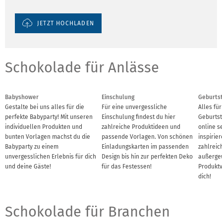
JETZT HOCHLADEN
Schokolade für Anlässe
Babyshower
Einschulung
Geburts
Gestalte bei uns alles für die
Für eine unvergessliche
Alles fü
perfekte Babyparty! Mit unseren
Einschulung findest du hier
Geburtst
individuellen Produkten und
zahlreiche Produktideen und
online s
bunten Vorlagen machst du die
passende Vorlagen. Von schönen
inspirie
Babyparty zu einem
Einladungskarten im passenden
zahlreic
unvergesslichen Erlebnis für dich
Design bis hin zur perfekten Deko
außerge
und deine Gäste!
für das Festessen!
Produktv
dich!
Schokolade für Branchen