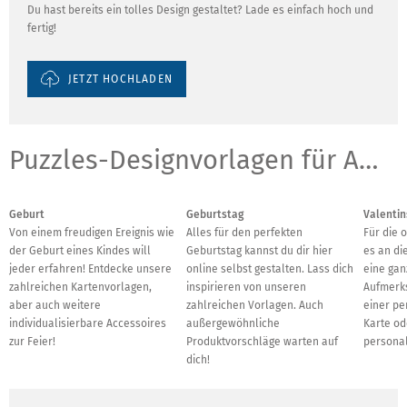
Du hast bereits ein tolles Design gestaltet? Lade es einfach hoch und
fertig!
JETZT HOCHLADEN
Puzzles-Designvorlagen für Anlässe
Geburt
Geburtstag
Valentin
Von einem freudigen Ereignis wie
Alles für den perfekten
Für die 
der Geburt eines Kindes will
Geburtstag kannst du dir hier
es an d
jeder erfahren! Entdecke unsere
online selbst gestalten. Lass dich
eine gan
zahlreichen Kartenvorlagen,
inspirieren von unseren
Aufmerks
aber auch weitere
zahlreichen Vorlagen. Auch
einer pe
individualisierbare Accessoires
außergewöhnliche
Karte od
zur Feier!
Produktvorschläge warten auf
personal
dich!